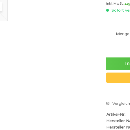
LED Einbauprofil
inkl. MwSt.
zzg
LED Flexprofil
Sofort ver
LED Pendelprofil
LED Wandprofil
Menge
In
Vergleic
Artikel-Nr.:
Hersteller 
Hersteller 