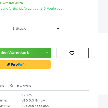
l. Versandkosten
Zubehör Starterset 2
sandfertig, Lieferzeit ca. 1-3 Werktage
Zubehör LED Streifen
 den
Warenkorb
hen
Bewerten
12075
Name:
LED 3.0 GmbH
Nummer:
4260397883600