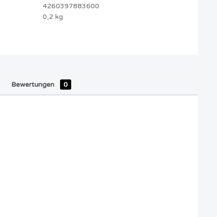
4260397883600
0,2 kg
Bewertungen
0