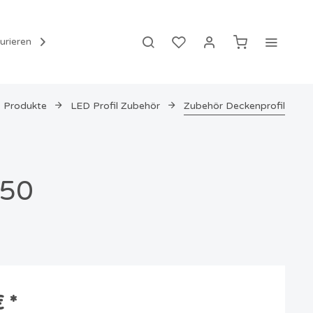
urieren
Hilfe
Siegel
DE

Produkte
LED Profil Zubehör
Zubehör Deckenprofil
LED Profil Zubehör
Zubehör Aufbauprofil
Zubehör Deckenprofil
R50
Zubehör Eckprofil
Zubehör Einbauprofil
Zubehör Flexprofil
Zubehör Pendelprofil
Zubehör Stufenprofil
Zubehör Starterset 1
 *
Zubehör Wandprofil