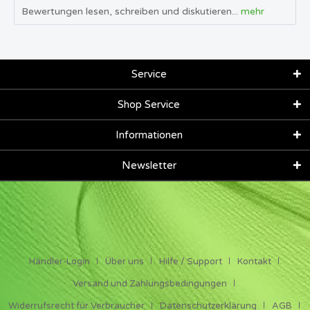
Bewertungen lesen, schreiben und diskutieren...
mehr
Service
Shop Service
Informationen
Newsletter
Händler-Login
Über uns
Hilfe / Support
Kontakt
Versand und Zahlungsbedingungen
Widerrufsrecht für Verbraucher
Datenschutzerklärung
AGB